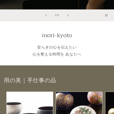
の
2
/
5
inori-kyoto
安らぎの心を伝えたい
心を整える時間を あなたへ
用の美｜手仕事の品