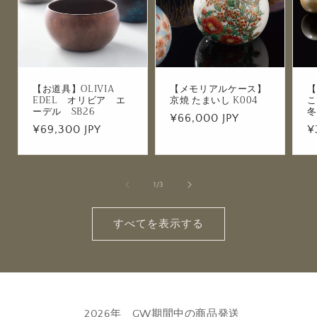
【お道具】OLIVIA
【メモリアルケース】
【
EDEL オリビア エ
京焼 たまいし K004
こ
ーデル SB26
冬
通
¥66,000 JPY
通
¥69,300 JPY
¥
常
常
価
価
格
格
の
1
/
3
すべてを表示する
2026年 GW期間中の商品発送