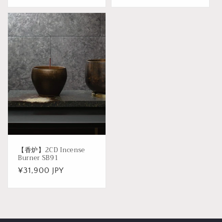
常
常
価
価
格
格
【香炉】2CD Incense
Burner SB91
通
¥31,900 JPY
常
価
格