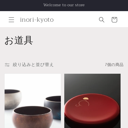
コンテ
Welcome to our store
ンツに
進む
カ
inori-kyoto
ー
ト
コ
お道具
レ
ク
絞り込みと並び替え
7個の商品
シ
ョ
ン
: