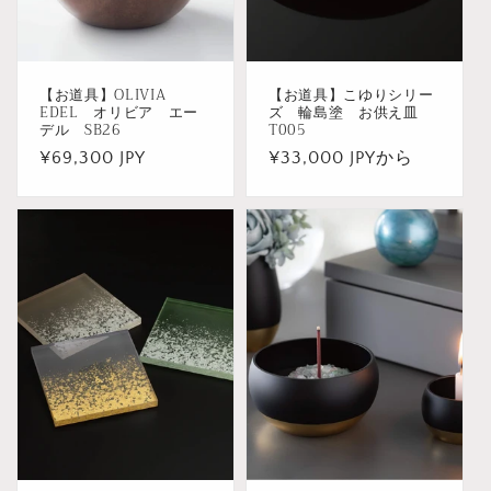
【お道具】OLIVIA
【お道具】こゆりシリー
EDEL オリビア エー
ズ 輪島塗 お供え皿
デル SB26
T005
通
¥69,300 JPY
通
¥33,000 JPYから
常
常
価
価
格
格