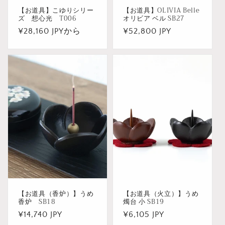
【お道具】こゆりシリー
【お道具】OLIVIA Belle
ズ 想心光 T006
オリビア ベル SB27
通
¥28,160 JPYから
通
¥52,800 JPY
常
常
価
価
格
格
【お道具（香炉）】うめ
【お道具（火立）】うめ
香炉 SB18
燭台 小 SB19
通
¥14,740 JPY
通
¥6,105 JPY