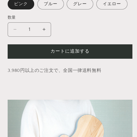
ピンク
ブルー
グレー
イエロー
数量
【祭
【祭
壇】
壇】
mayu
mayu
カートに追加する
小
小
S005
S005
3,980円以上のご注文で、全国一律送料無料
の
の
数
数
量
量
を
を
減
増
ら
や
す
す