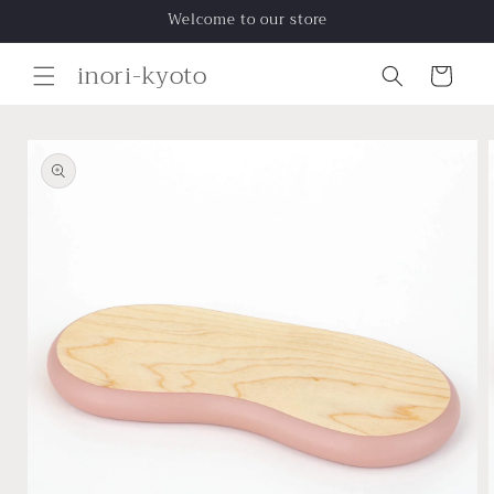
コンテ
Welcome to our store
ンツに
進む
カ
inori-kyoto
ー
ト
商品情
報にス
キップ