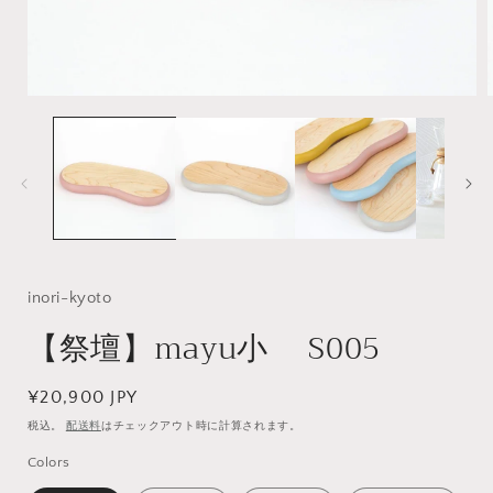
モ
ー
ダ
ル
で
メ
デ
ィ
ア
(1)
(
inori-kyoto
を
開
【祭壇】mayu小 S005
く
通
¥20,900 JPY
常
税込。
配送料
はチェックアウト時に計算されます。
価
Colors
格