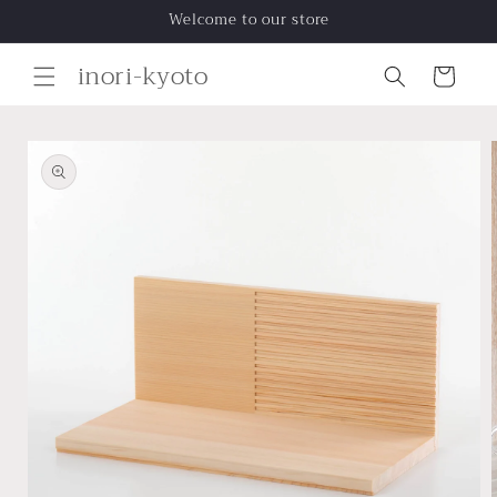
コンテ
Welcome to our store
ンツに
進む
カ
inori-kyoto
ー
ト
商品情
報にス
キップ