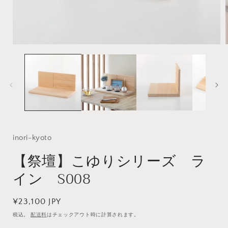
モ
ー
ダ
ル
で
メ
デ
ィ
ア
(1)
(
inori-kyoto
を
開
【祭壇】こゆりシリーズ ラ
く
イン S008
通
¥23,100 JPY
常
税込。
配送料
はチェックアウト時に計算されます。
価