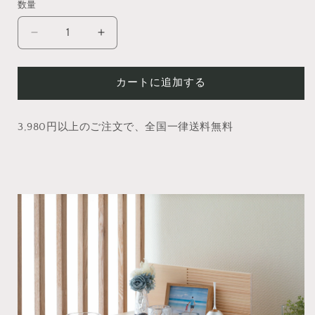
数量
格
【祭
【祭
壇】
壇】
こ
こ
カートに追加する
ゆ
ゆ
り
り
シ
シ
3,980円以上のご注文で、全国一律送料無料
リ
リ
ー
ー
ズ
ズ
ラ
ラ
イ
イ
ン
ン
S008
S008
の
の
数
数
量
量
を
を